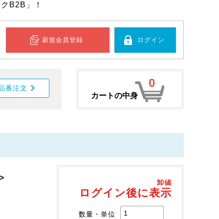
クB2B」！
新規会員登録
ログイン
0
品番注文
カートの中身
>
卸値
ログイン後に表示
数量・単位