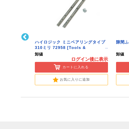
キャッチ(中)
ハイロジック ミニベアリングタイプ
隙間ふ
ware]
310ミリ 72958 [Tools &
Hardware]
卸値
卸値
イン後に表示
ログイン後に表示
入れる
カートに入れる
に追加
お気に入りに追加