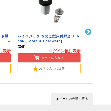
イド蝶
ハイロジック きのこ型床付戸当り J-
ハイロジック 
586 [Tools & Hardware]
25mm 370
[Tools & Ha
卸値
卸値
に表示
ログイン後に表示
カートに入れる
お気に入りに追加
▲ページの先頭へ戻る