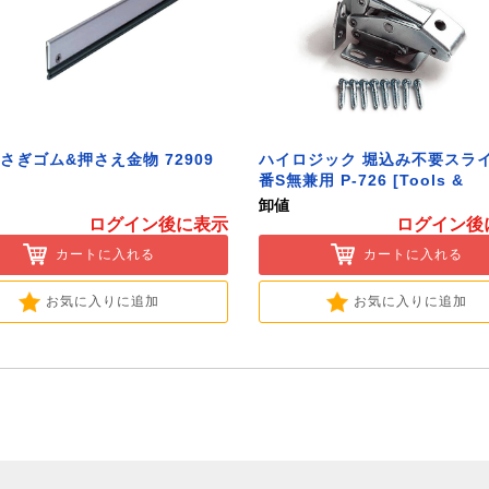
さぎゴム&押さえ金物 72909
ハイロジック 堀込み不要スラ
番S無兼用 P-726 [Tools &
Hardware]
卸値
ログイン後に表示
ログイン後
カートに入れる
カートに入れる
お気に入りに追加
お気に入りに追加