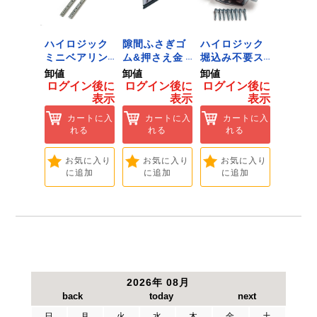
ジック
ハイロジック
隙間ふさぎゴ
ハイロジック
ハイロ
り相棒
ミニベアリン
ム&押さえ金
堀込み不要ス
きのこ
1.6m
グタイプ 310
物 72909
ライド蝶番S
戸当り J
卸値
卸値
卸値
卸値
 [Tools
ミリ 72958
無兼用 P-726
[Tools
イン後に
ログイン後に
ログイン後に
ログイン後に
ログイ
dware]
[Tools &
[Tools &
Hardwa
表示
表示
表示
表示
ートに入
Hardware]
Hardware]
れる
カートに入
カートに入
カートに入
カ
れる
れる
れる
れ
気に入り
追加
お気に入り
お気に入り
お気に入り
お
に追加
に追加
に追加
に
2026年 08月
日
月
火
水
木
金
土