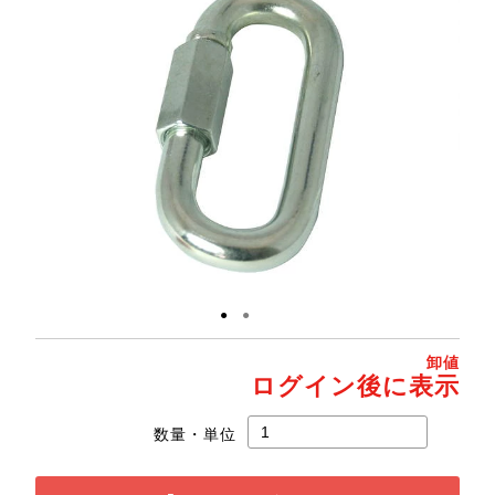
●
●
卸値
ログイン後に表示
数量・単位