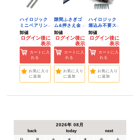
ジック
ハイロジック
隙間ふさぎゴ
ハイロジック
ハイロ
ンキャ
ミニベアリン
ム&押さえ金
堀込み不要ス
きのこ
) J-
グタイプ 310
物 72909
ライド蝶番S
戸当り J
卸値
卸値
卸値
卸値
Tools &
ミリ 72958
無兼用 P-726
[Tools
イン後に
ログイン後に
ログイン後に
ログイン後に
ログイ
are]
[Tools &
[Tools &
Hardwa
表示
表示
表示
表示
ートに入
Hardware]
Hardware]
れる
カートに入
カートに入
カートに入
カ
れる
れる
れる
れ
気に入り
追加
お気に入り
お気に入り
お気に入り
お
に追加
に追加
に追加
に
2026年 08月
日
月
火
水
木
金
土