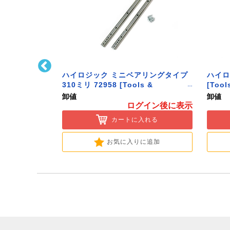
ﾄﾌｯｸ L型 Sｻｲ
ハイロジック ミニベアリングタイプ
ハイロ
ク】
310ミリ 72958 [Tools &
[Tool
Hardware]
卸値
卸値
イン後に表示
ログイン後に表示
入れる
カートに入れる
に追加
お気に入りに追加