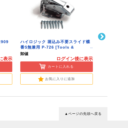
909
ハイロジック 堀込み不要スライド蝶
ハイロジック 
番S無兼用 P-726 [Tools &
586 [Tools 
Hardware]
卸値
卸値
に表示
ログイン後に表示
カートに入れる
お気に入りに追加
▲ページの先頭へ戻る