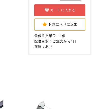
カートに入れる
お気に入りに追加
最低注文単位：1個
配達目安：ご注文から4日
在庫：あり