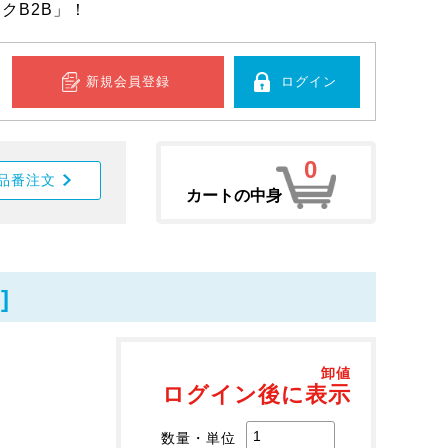
クB2B」！
新規会員登録
ログイン
0
品番注文
カートの中身
]
卸値
ログイン後に表示
数量・単位