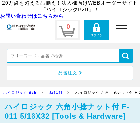
20万点を超える品揃え！法人様向けWEBオーダーサイト
「ハイロジックB2B」！
お問い合わせはこちらから
0
toggle
navigation
ログイン
品番注文
ハイロジック B2B
ねじ/釘
ハイロジック 六角小捻ナット付 F-011 5/
ハイロジック 六角小捻ナット付 F-
011 5/16X32 [Tools & Hardware]