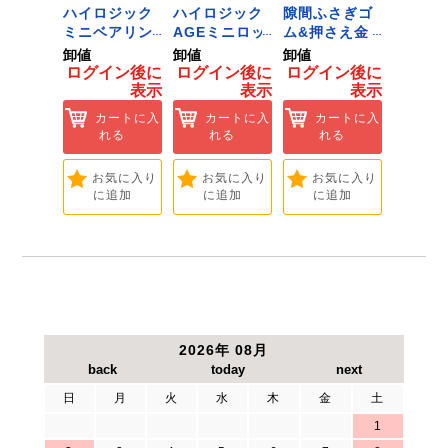
 ﾂｰﾙﾀﾞ
ハイロジック
ハイロジック
隙間ふさぎゴ
ハイロ
ﾞﾈｯﾄﾌｯｸ
ミニベアリン
AGEミニロッ
ム&押さえ金
堀込み
ｲｽﾞ 1
グタイプ 310
ク 360W
物 72909
ライド
卸値
卸値
卸値
卸値
ハイロ
ミリ 72958
[Tools &
無兼用 P
イン後に
ログイン後に
ログイン後に
ログイン後に
ログイ
】
[Tools &
Hardware]
[Tools
表示
表示
表示
表示
ートに入
Hardware]
Hardwa
れる
カートに入
カートに入
カートに入
カ
れる
れる
れる
れ
気に入り
追加
お気に入り
お気に入り
お気に入り
お
に追加
に追加
に追加
に
2026年 08月
日
月
火
水
木
金
土
1