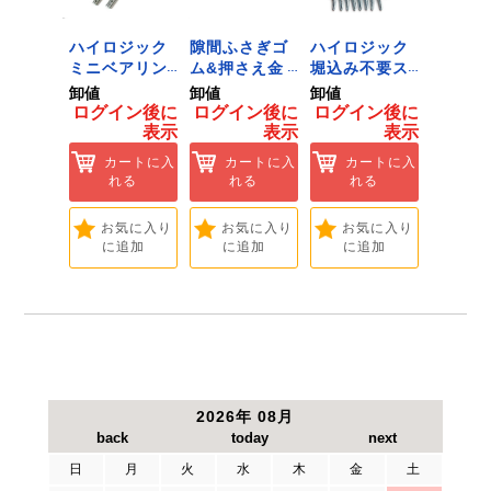
ジック
ハイロジック
隙間ふさぎゴ
ハイロジック
ハイロ
り相棒
ミニベアリン
ム&押さえ金
堀込み不要ス
きのこ
1.6m
グタイプ 310
物 72909
ライド蝶番S
戸当り J
卸値
卸値
卸値
卸値
 [Tools
ミリ 72958
無兼用 P-726
[Tools
イン後に
ログイン後に
ログイン後に
ログイン後に
ログイ
dware]
[Tools &
[Tools &
Hardwa
表示
表示
表示
表示
ートに入
Hardware]
Hardware]
れる
カートに入
カートに入
カートに入
カ
れる
れる
れる
れ
気に入り
追加
お気に入り
お気に入り
お気に入り
お
に追加
に追加
に追加
に
2026年 08月
日
月
火
水
木
金
土