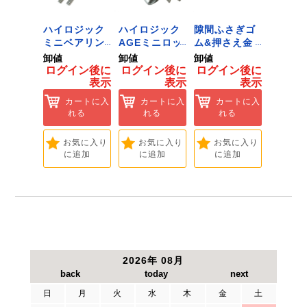
 ﾂｰﾙﾀﾞ
ハイロジック
ハイロジック
隙間ふさぎゴ
ハイロ
ﾞﾈｯﾄﾌｯｸ
ミニベアリン
AGEミニロッ
ム&押さえ金
堀込み
ｲｽﾞ 1
グタイプ 310
ク 360W
物 72909
ライド
卸値
卸値
卸値
卸値
ハイロ
ミリ 72958
[Tools &
無兼用 P
イン後に
ログイン後に
ログイン後に
ログイン後に
ログイ
】
[Tools &
Hardware]
[Tools
表示
表示
表示
表示
ートに入
Hardware]
Hardwa
れる
カートに入
カートに入
カートに入
カ
れる
れる
れる
れ
気に入り
追加
お気に入り
お気に入り
お気に入り
お
に追加
に追加
に追加
に
2026年 08月
日
月
火
水
木
金
土