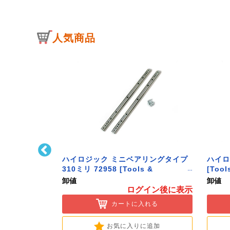
人気商品
ﾄﾌｯｸ L型 Sｻｲ
ハイロジック ミニベアリングタイプ
ハイロ
ク】
310ミリ 72958 [Tools &
[Tool
Hardware]
卸値
卸値
イン後に表示
ログイン後に表示
入れる
カートに入れる
に追加
お気に入りに追加