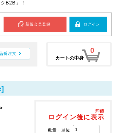
クB2B」！
新規会員登録
ログイン
0
品番注文
カートの中身
]
>
卸値
ログイン後に表示
数量・単位