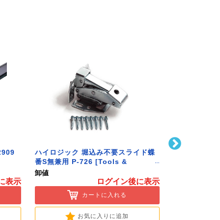
909
ハイロジック 堀込み不要スライド蝶
ハイロジック 
番S無兼用 P-726 [Tools &
586 [Tools 
Hardware]
卸値
卸値
に表示
ログイン後に表示
カートに入れる
お気に入りに追加