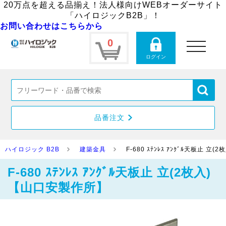
20万点を超える品揃え！法人様向けWEBオーダーサイト
「ハイロジックB2B」！
お問い合わせはこちらから
0
toggle
navigation
ログイン
品番注文
ハイロジック B2B
建築金具
F-680 ｽﾃﾝﾚｽ ｱﾝｸﾞﾙ天板止 
F-680 ｽﾃﾝﾚｽ ｱﾝｸﾞﾙ天板止 立(2枚入)
【山口安製作所】