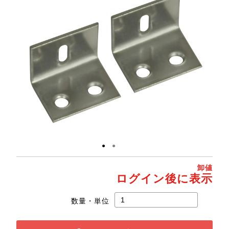
●
●
卸値
ログイン後に表示
数量・単位