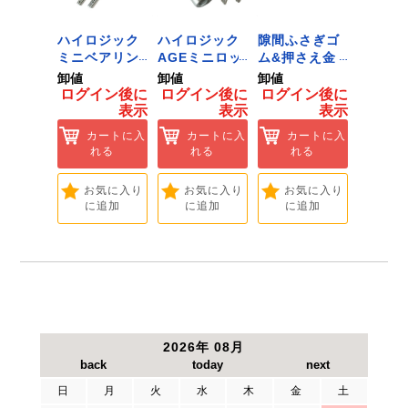
 ﾂｰﾙﾀﾞ
ハイロジック
ハイロジック
隙間ふさぎゴ
ハイロ
ﾞﾈｯﾄﾌｯｸ
ミニベアリン
AGEミニロッ
ム&押さえ金
堀込み
ｲｽﾞ 1
グタイプ 310
ク 360W
物 72909
ライド
卸値
卸値
卸値
卸値
ハイロ
ミリ 72958
[Tools &
無兼用 P
イン後に
ログイン後に
ログイン後に
ログイン後に
ログイ
】
[Tools &
Hardware]
[Tools
表示
表示
表示
表示
ートに入
Hardware]
Hardwa
れる
カートに入
カートに入
カートに入
カ
れる
れる
れる
れ
気に入り
追加
お気に入り
お気に入り
お気に入り
お
に追加
に追加
に追加
に
2026年 08月
日
月
火
水
木
金
土