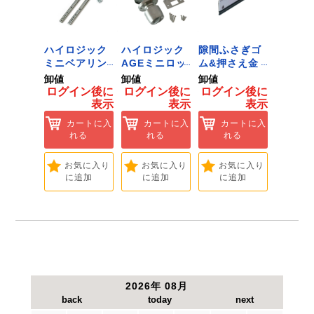
 ﾂｰﾙﾀﾞ
ハイロジック
ハイロジック
隙間ふさぎゴ
ハイロ
ﾞﾈｯﾄﾌｯｸ
ミニベアリン
AGEミニロッ
ム&押さえ金
堀込み
ｲｽﾞ 1
グタイプ 310
ク 360W
物 72909
ライド
卸値
卸値
卸値
卸値
ハイロ
ミリ 72958
[Tools &
無兼用 P
イン後に
ログイン後に
ログイン後に
ログイン後に
ログイ
】
[Tools &
Hardware]
[Tools
表示
表示
表示
表示
ートに入
Hardware]
Hardwa
れる
カートに入
カートに入
カートに入
カ
れる
れる
れる
れ
気に入り
追加
お気に入り
お気に入り
お気に入り
お
に追加
に追加
に追加
に
2026年 08月