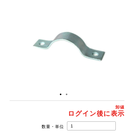
●
●
卸値
ログイン後に表示
数量・単位