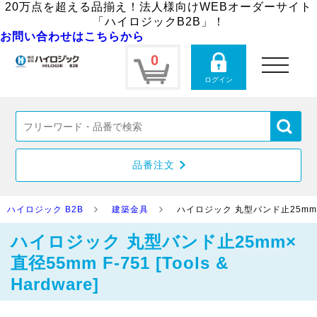
20万点を超える品揃え！法人様向けWEBオーダーサイト
「ハイロジックB2B」！
お問い合わせはこちらから
0
toggle
navigation
ログイン
品番注文
ハイロジック B2B
建築金具
ハイロジック 丸型バンド止25mm×直径55
ハイロジック 丸型バンド止25mm×
直径55mm F-751 [Tools &
Hardware]