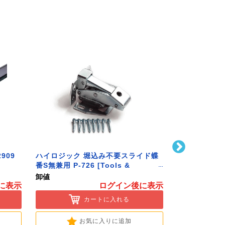
909
ハイロジック 堀込み不要スライド蝶
ハイロジック 
番S無兼用 P-726 [Tools &
586 [Tools 
Hardware]
卸値
卸値
に表示
ログイン後に表示
カートに入れる
お気に入りに追加