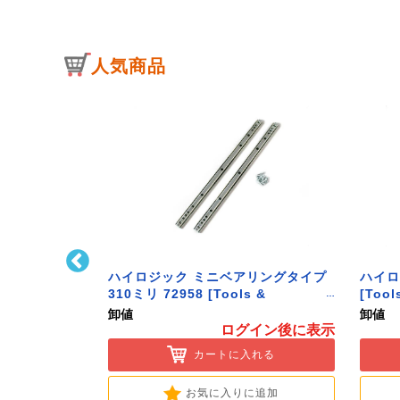
人気商品
ﾄﾌｯｸ L型 Sｻｲ
ハイロジック ミニベアリングタイプ
ハイロ
ク】
310ミリ 72958 [Tools &
[Tool
Hardware]
卸値
卸値
イン後に表示
ログイン後に表示
入れる
カートに入れる
に追加
お気に入りに追加