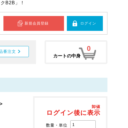
クB2B」！
新規会員登録
ログイン
0
品番注文
カートの中身
>
卸値
ログイン後に表示
数量・単位