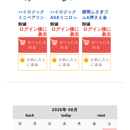
ジック
ハイロジック
ハイロジック
隙間ふさぎゴ
ID-02
ンキャ
ミニベアリン
AGEミニロッ
ム&押さえ金
黒 １
) J-
グタイプ 310
ク 360W
物 72909
用 Ｌ
卸値
卸値
卸値
卸値
Tools &
ミリ 72958
[Tools &
ント 
イン後に
ログイン後に
ログイン後に
ログイン後に
ログイ
are]
[Tools &
Hardware]
【大里
表示
表示
表示
表示
ートに入
Hardware]
れる
カートに入
カートに入
カートに入
カ
れる
れる
れる
れ
気に入り
追加
お気に入り
お気に入り
お気に入り
お
に追加
に追加
に追加
に
2026年 08月
日
月
火
水
木
金
土