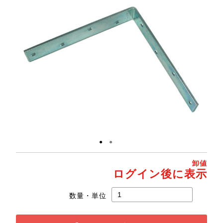
●
●
卸値
ログイン後に表示
数量・単位