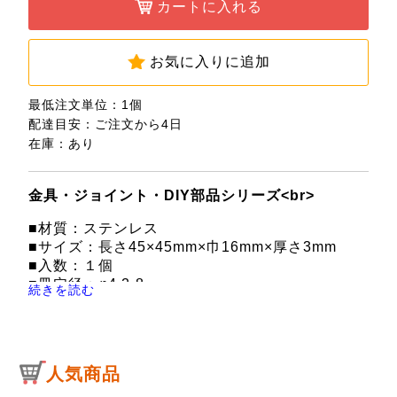
カートに入れる
お気に入りに追加
最低注文単位：1個
配達目安：ご注文から4日
在庫：あり
金具・ジョイント・DIY部品シリーズ<br>
■材質：ステンレス
■サイズ：長さ45×45mm×巾16mm×厚さ3mm
■入数：１個
■皿穴径：φ4.2-8
続きを読む
■穴数：4ヶ所
※取り付けネジは別売りです。
人気商品