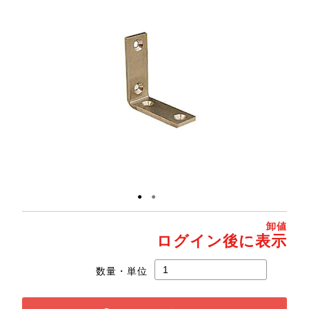
●
●
卸値
ログイン後に表示
数量・単位