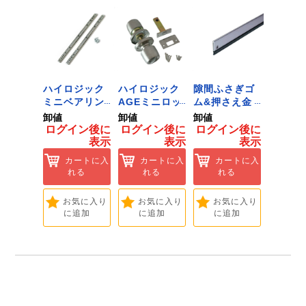
ジック
ハイロジック
ハイロジック
隙間ふさぎゴ
ID-02
ンキャ
ミニベアリン
AGEミニロッ
ム&押さえ金
黒 １
) J-
グタイプ 310
ク 360W
物 72909
用 Ｌ
卸値
卸値
卸値
卸値
Tools &
ミリ 72958
[Tools &
ント 
イン後に
ログイン後に
ログイン後に
ログイン後に
ログイ
are]
[Tools &
Hardware]
【大里
表示
表示
表示
表示
ートに入
Hardware]
れる
カートに入
カートに入
カートに入
カ
れる
れる
れる
れ
気に入り
追加
お気に入り
お気に入り
お気に入り
お
に追加
に追加
に追加
に