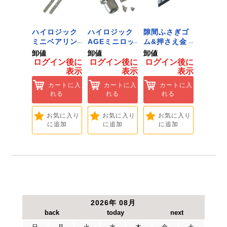
 ﾂｰﾙﾀﾞ
ハイロジック
ハイロジック
隙間ふさぎゴ
ハイロ
ﾞﾈｯﾄﾌｯｸ
ミニベアリン
AGEミニロッ
ム&押さえ金
堀込み
ｲｽﾞ 1
グタイプ 310
ク 360W
物 72909
ライド
卸値
卸値
卸値
卸値
ハイロ
ミリ 72958
[Tools &
無兼用 P
イン後に
ログイン後に
ログイン後に
ログイン後に
ログイ
】
[Tools &
Hardware]
[Tools
表示
表示
表示
表示
ートに入
Hardware]
Hardwa
れる
カートに入
カートに入
カートに入
カ
れる
れる
れる
れ
気に入り
追加
お気に入り
お気に入り
お気に入り
お
に追加
に追加
に追加
に
2026年 08月