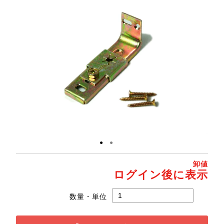
●
●
卸値
ログイン後に表示
数量・単位