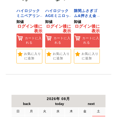
 ﾂｰﾙﾀﾞ
ハイロジック
ハイロジック
隙間ふさぎゴ
ハイロ
ﾞﾈｯﾄﾌｯｸ
ミニベアリン
AGEミニロッ
ム&押さえ金
堀込み
ｲｽﾞ 1
グタイプ 310
ク 360W
物 72909
ライド
卸値
卸値
卸値
卸値
ハイロ
ミリ 72958
[Tools &
無兼用 P
イン後に
ログイン後に
ログイン後に
ログイン後に
ログイ
】
[Tools &
Hardware]
[Tools
表示
表示
表示
表示
ートに入
Hardware]
Hardwa
れる
カートに入
カートに入
カートに入
カ
れる
れる
れる
れ
気に入り
追加
お気に入り
お気に入り
お気に入り
お
に追加
に追加
に追加
に
2026年 08月
日
月
火
水
木
金
土