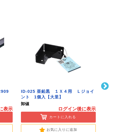
909
ID-025 亜鉛黒 １Ｘ４用 Ｌジョイ
ハイロジック
ント 1個入【大里】
番S無兼用 P-72
Hardware]
卸値
卸値
に表示
ログイン後に表示
カートに入れる
お気に入りに追加