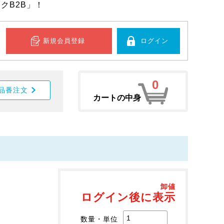
クB2B」！
新規会員登録
ログイン
0
品番注文
カートの中身
卸値
ログイン後に表示
数量・単位