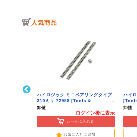
人気商品
キャッチ(中)
ハイロジック ミニベアリングタイプ
ハイロ
ware]
310ミリ 72958 [Tools &
[Tool
Hardware]
卸値
卸値
イン後に表示
ログイン後に表示
入れる
カートに入れる
に追加
お気に入りに追加