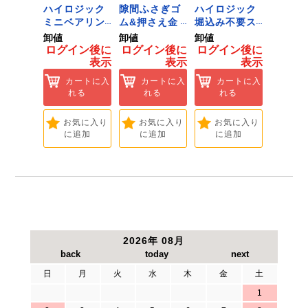
ジック
ハイロジック
隙間ふさぎゴ
ハイロジック
ハイロ
ンキャ
ミニベアリン
ム&押さえ金
堀込み不要ス
きのこ
) J-
グタイプ 310
物 72909
ライド蝶番S
戸当り J
卸値
卸値
卸値
卸値
Tools &
ミリ 72958
無兼用 P-726
[Tools
イン後に
ログイン後に
ログイン後に
ログイン後に
ログイ
are]
[Tools &
[Tools &
Hardwa
表示
表示
表示
表示
ートに入
Hardware]
Hardware]
れる
カートに入
カートに入
カートに入
カ
れる
れる
れる
れ
気に入り
追加
お気に入り
お気に入り
お気に入り
お
に追加
に追加
に追加
に
2026年 08月
日
月
火
水
木
金
土
1