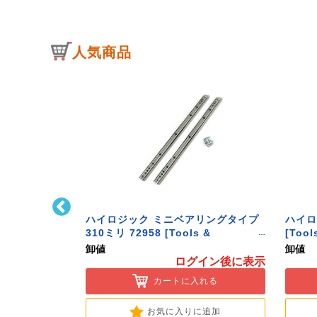
人気商品
キャッチ(中)
ハイロジック ミニベアリングタイプ
ハイロ
ware]
310ミリ 72958 [Tools &
[Tool
Hardware]
卸値
卸値
イン後に表示
ログイン後に表示
入れる
カートに入れる
に追加
お気に入りに追加