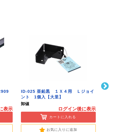
909
ID-025 亜鉛黒 １Ｘ４用 Ｌジョイ
ハイロジック
ント 1個入【大里】
番S無兼用 P-72
Hardware]
卸値
卸値
に表示
ログイン後に表示
カートに入れる
お気に入りに追加