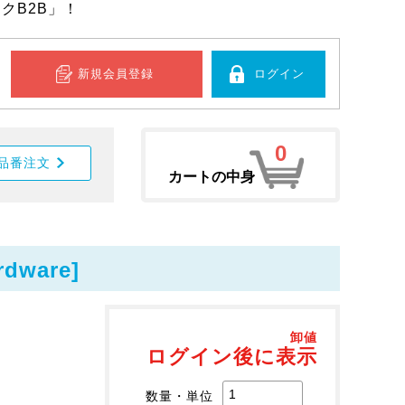
クB2B」！
新規会員登録
ログイン
0
品番注文
カートの中身
dware]
卸値
ログイン後に表示
数量・単位