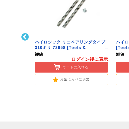
ﾄﾌｯｸ L型 Sｻｲ
ハイロジック ミニベアリングタイプ
ハイロ
ク】
310ミリ 72958 [Tools &
[Tool
Hardware]
卸値
卸値
イン後に表示
ログイン後に表示
入れる
カートに入れる
に追加
お気に入りに追加