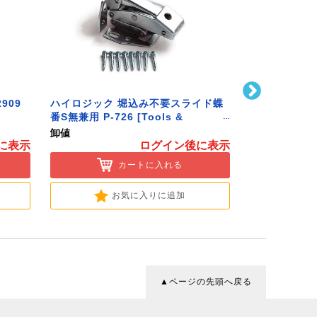
909
ハイロジック 堀込み不要スライド蝶
ハイロジック 
番S無兼用 P-726 [Tools &
586 [Tools 
Hardware]
卸値
卸値
に表示
ログイン後に表示
カートに入れる
お気に入りに追加
▲ページの先頭へ戻る