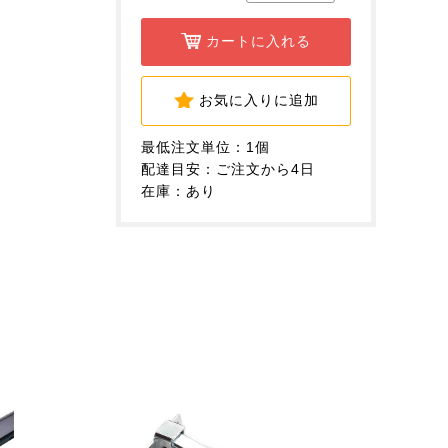
カートに入れる
お気に入りに追加
最低注文単位：1個
配達目安：ご注文から4日
在庫：あり