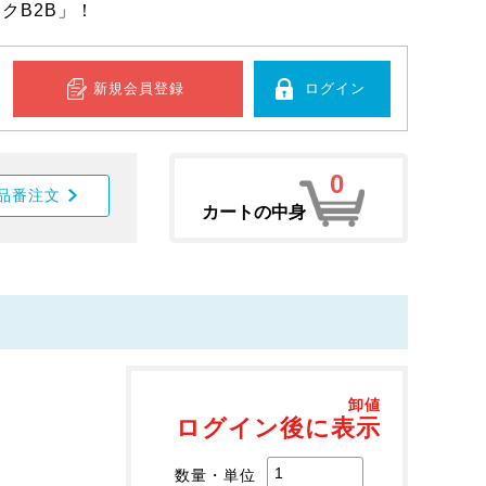
クB2B」！
新規会員登録
ログイン
0
品番注文
カートの中身
卸値
ログイン後に表示
数量・単位