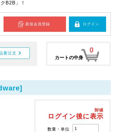
クB2B」！
新規会員登録
ログイン
0
品番注文
カートの中身
ware]
卸値
ログイン後に表示
数量・単位