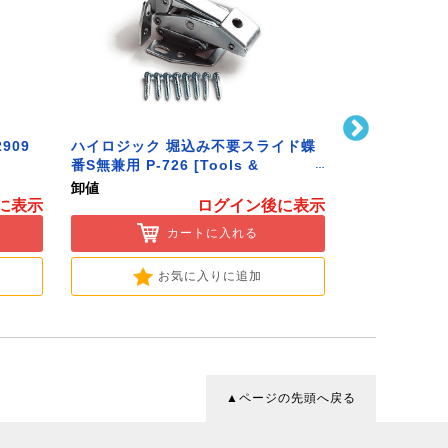
909
ハイロジック 堀込み不要スライド蝶
ハイロジック 
番S無兼用 P-726 [Tools &
586 [Tools 
Hardware]
卸値
卸値
に表示
ログイン後に表示
カートに入れる
お気に入りに追加
▲ページの先頭へ戻る