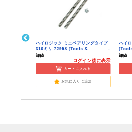
ﾄﾌｯｸ L型 Sｻｲ
ハイロジック ミニベアリングタイプ
ハイロ
ク】
310ミリ 72958 [Tools &
[Tool
Hardware]
卸値
卸値
イン後に表示
ログイン後に表示
入れる
カートに入れる
に追加
お気に入りに追加