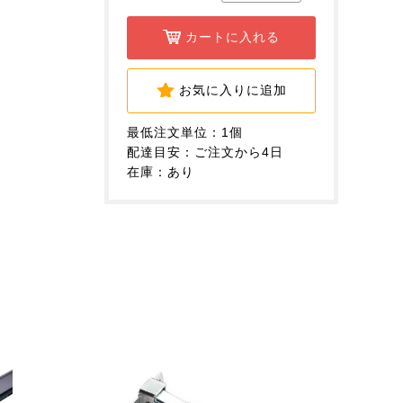
カートに入れる
お気に入りに追加
最低注文単位：1個
配達目安：ご注文から4日
在庫：あり