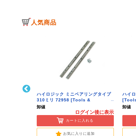
人気商品
ﾄﾌｯｸ L型 Sｻｲ
ハイロジック ミニベアリングタイプ
ハイロ
ク】
310ミリ 72958 [Tools &
[Tool
Hardware]
卸値
卸値
イン後に表示
ログイン後に表示
入れる
カートに入れる
に追加
お気に入りに追加