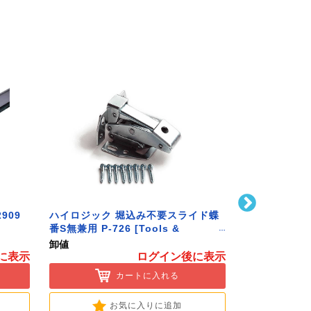
909
ハイロジック 堀込み不要スライド蝶
ハイロジック 
番S無兼用 P-726 [Tools &
586 [Tools 
Hardware]
卸値
卸値
に表示
ログイン後に表示
カートに入れる
お気に入りに追加