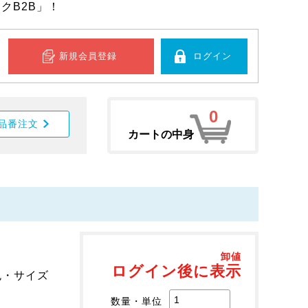
クB2B」！
新規会員登録
ログイン
0
品番注文
カートの中身
卸値
ログイン後に表示
色・サイズ
数量・単位