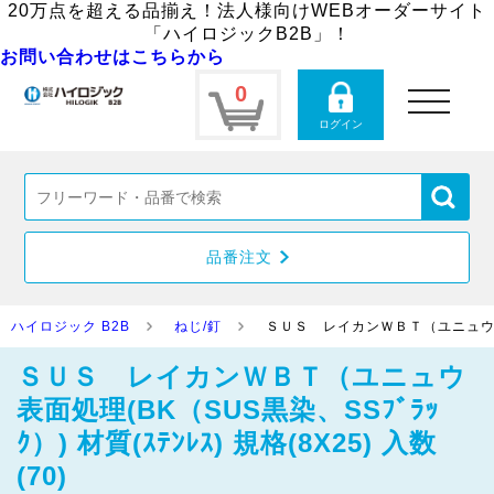
20万点を超える品揃え！法人様向けWEBオーダーサイト
「ハイロジックB2B」！
お問い合わせはこちらから
0
toggle
navigation
ログイン
品番注文
ハイロジック B2B
ねじ/釘
ＳＵＳ レイカンＷＢＴ（ユニュウ 表面処理
ＳＵＳ レイカンＷＢＴ（ユニュウ
表面処理(BK（SUS黒染、SSﾌﾞﾗｯ
ｸ）) 材質(ｽﾃﾝﾚｽ) 規格(8X25) 入数
(70)