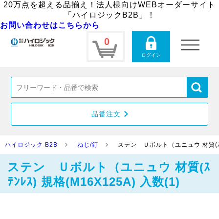
20万点を超える品揃え！法人様向けWEBオーダーサイト
「ハイロジックB2B」！
お問い合わせはこちらから
0
toggle
navigation
ログイン
品番注文
ハイロジック B2B
ねじ/釘
ステン Ｕボルト（ユニュウ 材質(ｽﾃﾝﾚ
ステン Ｕボルト（ユニュウ 材質(ｽ
ﾃﾝﾚｽ) 規格(M16X125A) 入数(1)