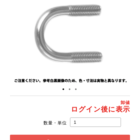
●
●
●
卸値
ログイン後に表示
数量・単位