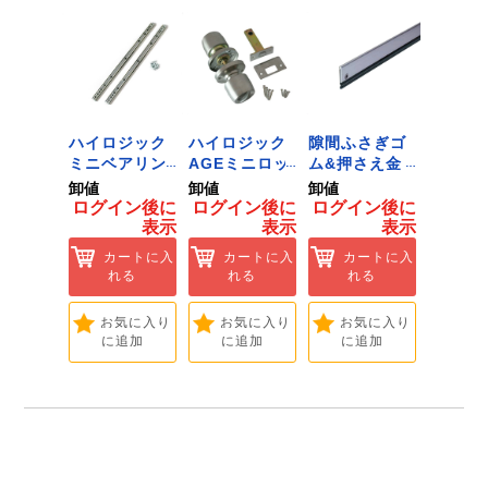
 ﾂｰﾙﾀﾞ
ハイロジック
ハイロジック
隙間ふさぎゴ
ハイロ
ﾞﾈｯﾄﾌｯｸ
ミニベアリン
AGEミニロッ
ム&押さえ金
堀込み
ｲｽﾞ 1
グタイプ 310
ク 360W
物 72909
ライド
卸値
卸値
卸値
卸値
ハイロ
ミリ 72958
[Tools &
無兼用 P
イン後に
ログイン後に
ログイン後に
ログイン後に
ログイ
】
[Tools &
Hardware]
[Tools
表示
表示
表示
表示
ートに入
Hardware]
Hardwa
れる
カートに入
カートに入
カートに入
カ
れる
れる
れる
れ
気に入り
追加
お気に入り
お気に入り
お気に入り
お
に追加
に追加
に追加
に