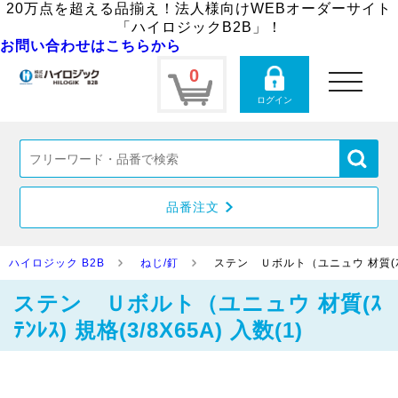
20万点を超える品揃え！法人様向けWEBオーダーサイト
「ハイロジックB2B」！
お問い合わせはこちらから
0
toggle
navigation
ログイン
品番注文
ハイロジック B2B
ねじ/釘
ステン Ｕボルト（ユニュウ 材質(ｽﾃﾝﾚ
ステン Ｕボルト（ユニュウ 材質(ｽ
ﾃﾝﾚｽ) 規格(3/8X65A) 入数(1)