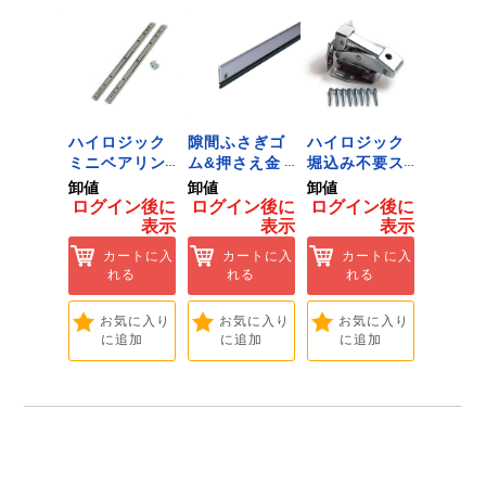
ジック
ハイロジック
隙間ふさぎゴ
ハイロジック
ハイロ
ンキャ
ミニベアリン
ム&押さえ金
堀込み不要ス
きのこ
) J-
グタイプ 310
物 72909
ライド蝶番S
戸当り J
卸値
卸値
卸値
卸値
Tools &
ミリ 72958
無兼用 P-726
[Tools
イン後に
ログイン後に
ログイン後に
ログイン後に
ログイ
are]
[Tools &
[Tools &
Hardwa
表示
表示
表示
表示
ートに入
Hardware]
Hardware]
れる
カートに入
カートに入
カートに入
カ
れる
れる
れる
れ
気に入り
追加
お気に入り
お気に入り
お気に入り
お
に追加
に追加
に追加
に