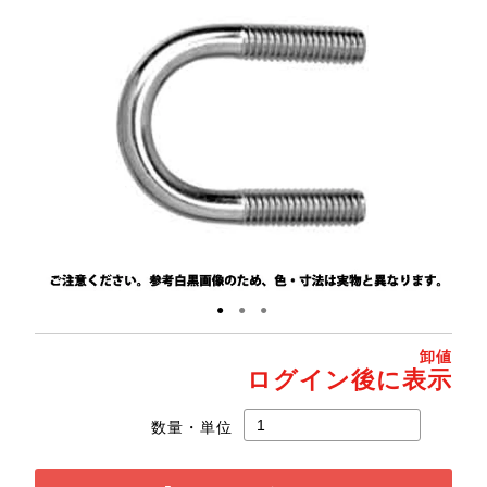
●
●
●
卸値
ログイン後に表示
数量・単位