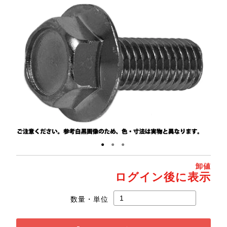
●
●
●
卸値
ログイン後に表示
数量・単位