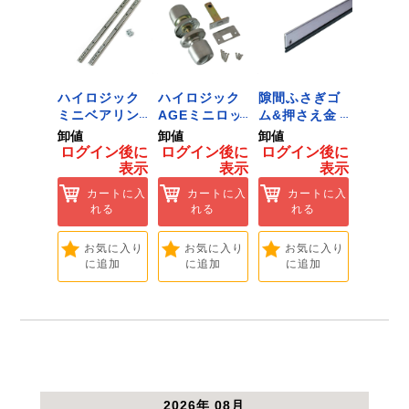
ジック
ハイロジック
ハイロジック
隙間ふさぎゴ
ID-02
ンキャ
ミニベアリン
AGEミニロッ
ム&押さえ金
黒 １
) J-
グタイプ 310
ク 360W
物 72909
用 Ｌ
卸値
卸値
卸値
卸値
Tools &
ミリ 72958
[Tools &
ント 
イン後に
ログイン後に
ログイン後に
ログイン後に
ログイ
are]
[Tools &
Hardware]
【大里
表示
表示
表示
表示
ートに入
Hardware]
れる
カートに入
カートに入
カートに入
カ
れる
れる
れる
れ
気に入り
追加
お気に入り
お気に入り
お気に入り
お
に追加
に追加
に追加
に
2026年 08月