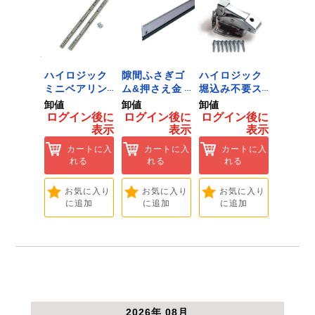
ジック
ハイロジック
隙間ふさぎゴ
ハイロジック
ハイロ
り相棒
ミニベアリン
ム&押さえ金
堀込み不要ス
きのこ
1.6m
グタイプ 310
物 72909
ライド蝶番S
戸当り J
卸値
卸値
卸値
卸値
 [Tools
ミリ 72958
無兼用 P-726
[Tools
イン後に
ログイン後に
ログイン後に
ログイン後に
ログイ
dware]
[Tools &
[Tools &
Hardwa
表示
表示
表示
表示
ートに入
Hardware]
Hardware]
れる
カートに入
カートに入
カートに入
カ
れる
れる
れる
れ
気に入り
追加
お気に入り
お気に入り
お気に入り
お
に追加
に追加
に追加
に
2026年 08月