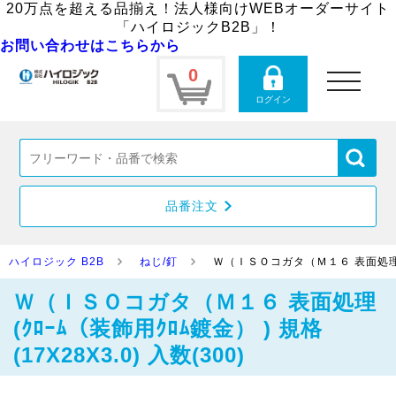
20万点を超える品揃え！法人様向けWEBオーダーサイト
「ハイロジックB2B」！
お問い合わせはこちらから
0
toggle
navigation
ログイン
品番注文
ハイロジック B2B
ねじ/釘
Ｗ（ＩＳＯコガタ（Ｍ１６ 表面処理(ｸﾛｰ
Ｗ（ＩＳＯコガタ（Ｍ１６ 表面処理
(ｸﾛｰﾑ（装飾用ｸﾛﾑ鍍金） ) 規格
(17X28X3.0) 入数(300)