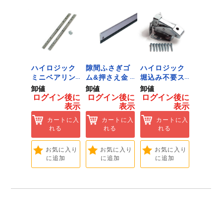
ジック
ハイロジック
隙間ふさぎゴ
ハイロジック
ハイロ
ンキャ
ミニベアリン
ム&押さえ金
堀込み不要ス
きのこ
) J-
グタイプ 310
物 72909
ライド蝶番S
戸当り J
卸値
卸値
卸値
卸値
Tools &
ミリ 72958
無兼用 P-726
[Tools
イン後に
ログイン後に
ログイン後に
ログイン後に
ログイ
are]
[Tools &
[Tools &
Hardwa
表示
表示
表示
表示
ートに入
Hardware]
Hardware]
れる
カートに入
カートに入
カートに入
カ
れる
れる
れる
れ
気に入り
追加
お気に入り
お気に入り
お気に入り
お
に追加
に追加
に追加
に