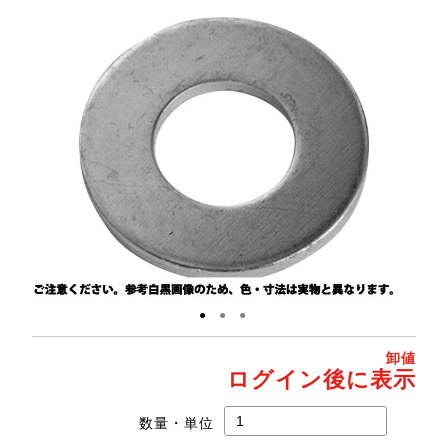
●
●
●
卸値
ログイン後に表示
数量・単位