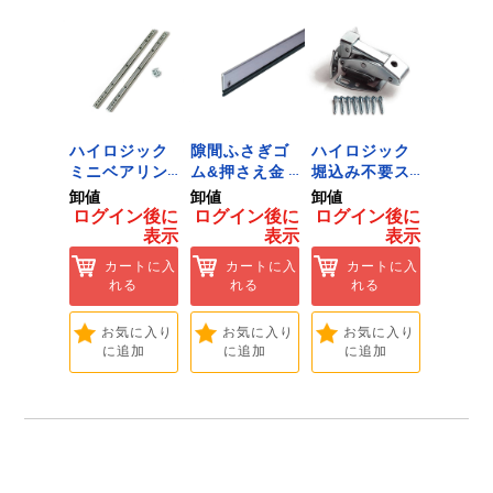
ジック
ハイロジック
隙間ふさぎゴ
ハイロジック
ハイロ
ンキャ
ミニベアリン
ム&押さえ金
堀込み不要ス
きのこ
) J-
グタイプ 310
物 72909
ライド蝶番S
戸当り J
卸値
卸値
卸値
卸値
Tools &
ミリ 72958
無兼用 P-726
[Tools
イン後に
ログイン後に
ログイン後に
ログイン後に
ログイ
are]
[Tools &
[Tools &
Hardwa
表示
表示
表示
表示
ートに入
Hardware]
Hardware]
れる
カートに入
カートに入
カートに入
カ
れる
れる
れる
れ
気に入り
追加
お気に入り
お気に入り
お気に入り
お
に追加
に追加
に追加
に