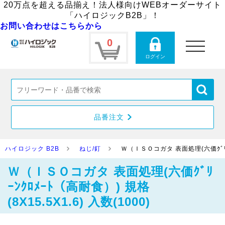
20万点を超える品揃え！法人様向けWEBオーダーサイト
「ハイロジックB2B」！
お問い合わせはこちらから
0
toggle
navigation
ログイン
品番注文
ハイロジック B2B
ねじ/釘
Ｗ（ＩＳＯコガタ 表面処理(六価ｸﾞﾘｰﾝｸ
Ｗ（ＩＳＯコガタ 表面処理(六価ｸﾞﾘ
ｰﾝｸﾛﾒｰﾄ（高耐食）) 規格
(8X15.5X1.6) 入数(1000)