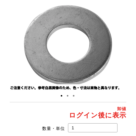
●
●
●
卸値
ログイン後に表示
数量・単位