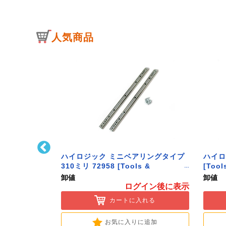
人気商品
ﾄﾌｯｸ L型 Sｻｲ
ハイロジック ミニベアリングタイプ
ハイロ
ク】
310ミリ 72958 [Tools &
[Tool
Hardware]
卸値
卸値
イン後に表示
ログイン後に表示
入れる
カートに入れる
に追加
お気に入りに追加