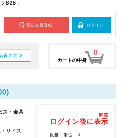
クB2B」！
新規会員登録
ログイン
0
品番注文
カートの中身
0)
ビス・金具
卸値
ログイン後に表示
色・サイズ
数量・単位