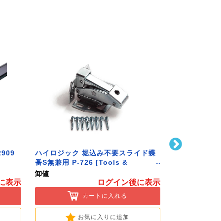
909
ハイロジック 堀込み不要スライド蝶
ハイロジック 
番S無兼用 P-726 [Tools &
586 [Tools 
Hardware]
卸値
卸値
に表示
ログイン後に表示
カートに入れる
お気に入りに追加