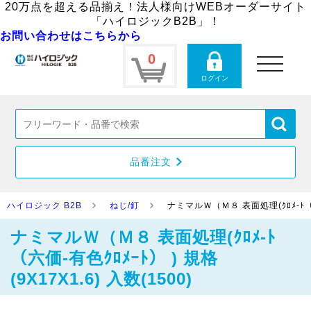
20万点を超える品揃え！法人様向けWEBオーダーサイト
「ハイロジックB2B」！
お問い合わせはこちらから
0
toggle
navigation
ログイン
品番注文
ハイロジック B2B
ねじ/釘
ナミマルＷ（Ｍ８ 表面処理(ｸﾛﾒ-ﾄ（六価
ナミマルＷ（Ｍ８ 表面処理(ｸﾛﾒ-ﾄ
（六価-有色ｸﾛﾒｰﾄ） ) 規格
(9X17X1.6) 入数(1500)