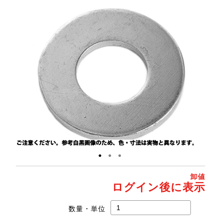
●
●
●
卸値
ログイン後に表示
数量・単位