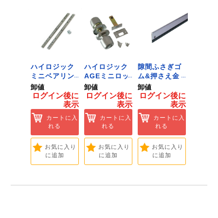
 ﾂｰﾙﾀﾞ
ハイロジック
ハイロジック
隙間ふさぎゴ
ハイロ
ﾞﾈｯﾄﾌｯｸ
ミニベアリン
AGEミニロッ
ム&押さえ金
堀込み
ｲｽﾞ 1
グタイプ 310
ク 360W
物 72909
ライド
卸値
卸値
卸値
卸値
ハイロ
ミリ 72958
[Tools &
無兼用 P
イン後に
ログイン後に
ログイン後に
ログイン後に
ログイ
】
[Tools &
Hardware]
[Tools
表示
表示
表示
表示
ートに入
Hardware]
Hardwa
れる
カートに入
カートに入
カートに入
カ
れる
れる
れる
れ
気に入り
追加
お気に入り
お気に入り
お気に入り
お
に追加
に追加
に追加
に