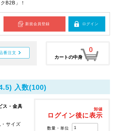
クB2B」！
新規会員登録
ログイン
0
品番注文
カートの中身
5) 入数(100)
ビス・金具
卸値
ログイン後に表示
色・サイズ
数量・単位