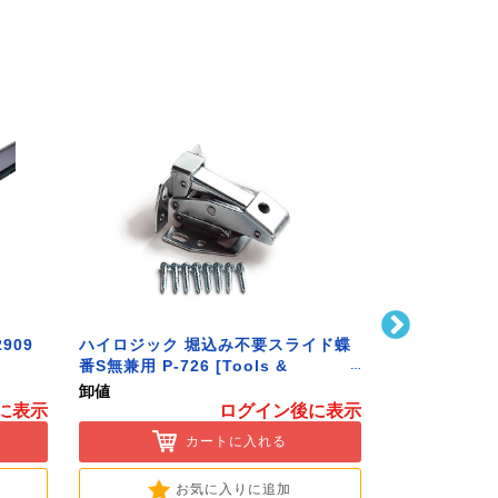
909
ハイロジック 堀込み不要スライド蝶
ハイロジック 
番S無兼用 P-726 [Tools &
586 [Tools 
Hardware]
卸値
卸値
に表示
ログイン後に表示
カートに入れる
お気に入りに追加