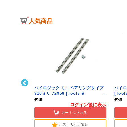
人気商品
ﾄﾌｯｸ L型 Sｻｲ
ハイロジック ミニベアリングタイプ
ハイロ
ク】
310ミリ 72958 [Tools &
[Tool
Hardware]
卸値
卸値
イン後に表示
ログイン後に表示
入れる
カートに入れる
に追加
お気に入りに追加