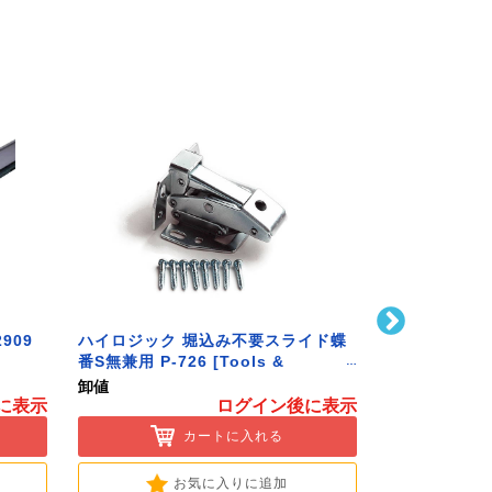
909
ハイロジック 堀込み不要スライド蝶
ハイロジック 
番S無兼用 P-726 [Tools &
586 [Tools 
Hardware]
卸値
卸値
に表示
ログイン後に表示
カートに入れる
お気に入りに追加