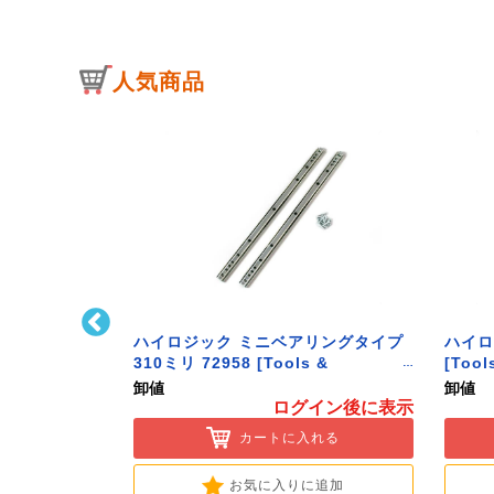
人気商品
ﾄﾌｯｸ L型 Sｻｲ
ハイロジック ミニベアリングタイプ
ハイロ
ク】
310ミリ 72958 [Tools &
[Tool
Hardware]
卸値
卸値
イン後に表示
ログイン後に表示
入れる
カートに入れる
に追加
お気に入りに追加