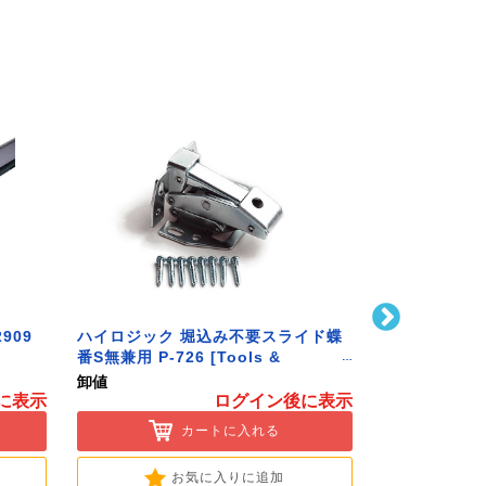
909
ハイロジック 堀込み不要スライド蝶
ハイロジック 
番S無兼用 P-726 [Tools &
586 [Tools 
Hardware]
卸値
卸値
に表示
ログイン後に表示
カートに入れる
お気に入りに追加