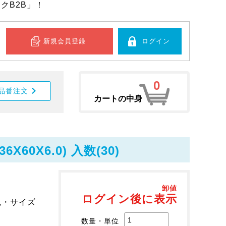
クB2B」！
新規会員登録
ログイン
0
品番注文
カートの中身
0X6.0) 入数(30)
卸値
ログイン後に表示
色・サイズ
数量・単位