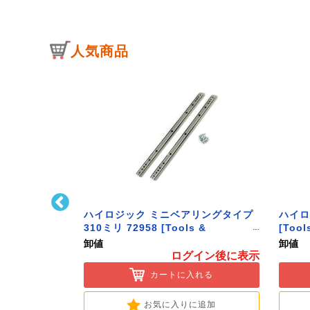
人気商品
ﾄﾌｯｸ L型 Sｻｲ
ハイロジック ミニベアリングタイプ
ハイロ
ク】
310ミリ 72958 [Tools &
[Tool
Hardware]
卸値
卸値
イン後に表示
ログイン後に表示
入れる
カートに入れる
に追加
お気に入りに追加