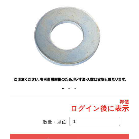
●
●
●
卸値
ログイン後に表示
数量・単位