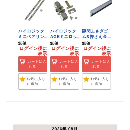
 ﾂｰﾙﾀﾞ
ハイロジック
ハイロジック
隙間ふさぎゴ
ハイロ
ﾞﾈｯﾄﾌｯｸ
ミニベアリン
AGEミニロッ
ム&押さえ金
堀込み
ｲｽﾞ 1
グタイプ 310
ク 360W
物 72909
ライド
卸値
卸値
卸値
卸値
ハイロ
ミリ 72958
[Tools &
無兼用 P
イン後に
ログイン後に
ログイン後に
ログイン後に
ログイ
】
[Tools &
Hardware]
[Tools
表示
表示
表示
表示
ートに入
Hardware]
Hardwa
れる
カートに入
カートに入
カートに入
カ
れる
れる
れる
れ
気に入り
追加
お気に入り
お気に入り
お気に入り
お
に追加
に追加
に追加
に
2026年 08月