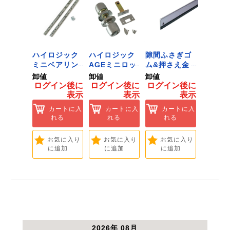
ジック
ハイロジック
ハイロジック
隙間ふさぎゴ
ID-02
ンキャ
ミニベアリン
AGEミニロッ
ム&押さえ金
黒 １
) J-
グタイプ 310
ク 360W
物 72909
用 Ｌ
卸値
卸値
卸値
卸値
Tools &
ミリ 72958
[Tools &
ント 
イン後に
ログイン後に
ログイン後に
ログイン後に
ログイ
are]
[Tools &
Hardware]
【大里
表示
表示
表示
表示
ートに入
Hardware]
れる
カートに入
カートに入
カートに入
カ
れる
れる
れる
れ
気に入り
追加
お気に入り
お気に入り
お気に入り
お
に追加
に追加
に追加
に
2026年 08月