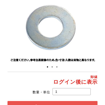
●
●
●
卸値
ログイン後に表示
数量・単位