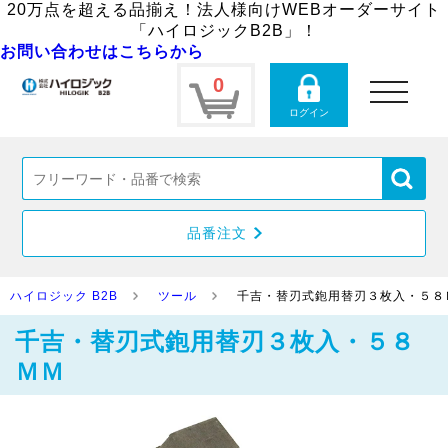
20万点を超える品揃え！法人様向けWEBオーダーサイト
「ハイロジックB2B」！
お問い合わせはこちらから
0
toggle
navigation
ログイン
品番注文
ハイロジック B2B
ツール
千吉・替刃式鉋用替刃３枚入・５８
千吉・替刃式鉋用替刃３枚入・５８
ＭＭ