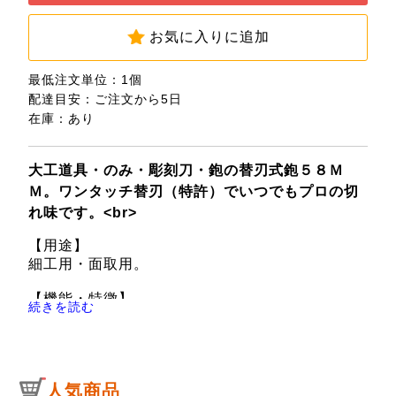
お気に入りに追加
最低注文単位：1個
配達目安：ご注文から5日
在庫：あり
大工道具・のみ・彫刻刀・鉋の替刃式鉋５８Ｍ
Ｍ。ワンタッチ替刃（特許）でいつでもプロの切
れ味です。<br>
【用途】
細工用・面取用。
【機能・特徴】
続きを読む
千吉替刃式鉋５８ＭＭ用の替刃です。
【仕様】
●刃巾：５８ｍｍ。
●３枚入り。
人気商品