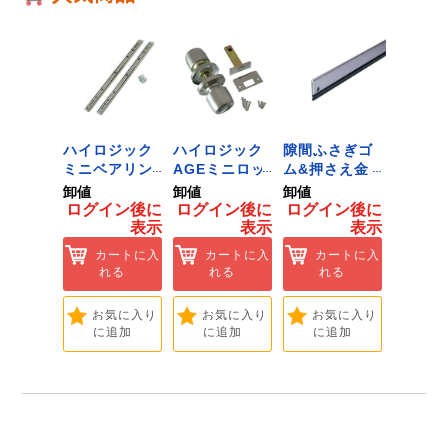
【商品サイズ】幅２５×高さ６５×奥行３ｍｍ 重
量２０ｇ
【注意事項ほか】
●替刃の向きを逆にしないよう注意してくださ
い。
 ﾂｰﾙﾀﾞ
ハイロジック
ハイロジック
隙間ふさぎゴ
ハイロ
ﾞﾈｯﾄﾌｯｸ
ミニベアリン
AGEミニロッ
ム&押さえ金
堀込み
ｲｽﾞ 1
グタイプ 310
ク 360W
物 72909
ライド
卸値
卸値
卸値
卸値
ハイロ
ミリ 72958
[Tools &
無兼用 P
イン後に
ログイン後に
ログイン後に
ログイン後に
ログイ
】
[Tools &
Hardware]
[Tools
表示
表示
表示
表示
ートに入
Hardware]
Hardwa
れる
カートに入
カートに入
カートに入
カ
れる
れる
れる
れ
気に入り
追加
お気に入り
お気に入り
お気に入り
お
に追加
に追加
に追加
に