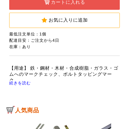
カートに入れる
お気に入りに追加
最低注文単位：1個
配達目安：ご注文から4日
在庫：あり
【用途】 鉄・鋼材・木材・合成樹脂・ガラス・ゴ
ムへのマークチェック、ボルトタッピングマー
ク。
続きを読む
【機能・特徴】 耐光性、耐水性に優れており、風
雨や熱環境への変化に強く屋外での使用に適して
います。
不透明油性顔料インキなので濃い色の上でも鮮や
人気商品
かに発色します。
10本組です。
【仕様】 ●インク色：赤。
●中字。