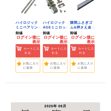
●10本組。
【注意事項】 筆記及び描画以外には使用しないで
ください。
長時間使用するときは換気をよくし、使用後はキ
 ﾂｰﾙﾀﾞ
ハイロジック
ハイロジック
隙間ふさぎゴ
ハイロ
ャップを必ず締めてください。
ﾞﾈｯﾄﾌｯｸ
ミニベアリン
AGEミニロッ
ム&押さえ金
堀込み
ｲｽﾞ 1
グタイプ 310
ク 360W
物 72909
ライド
卸値
卸値
卸値
卸値
ハイロ
ミリ 72958
[Tools &
無兼用 P
イン後に
ログイン後に
ログイン後に
ログイン後に
ログイ
】
[Tools &
Hardware]
[Tools
表示
表示
表示
表示
ートに入
Hardware]
Hardwa
れる
カートに入
カートに入
カートに入
カ
れる
れる
れる
れ
気に入り
追加
お気に入り
お気に入り
お気に入り
お
に追加
に追加
に追加
に
2026年 08月