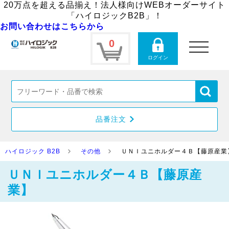
20万点を超える品揃え！法人様向けWEBオーダーサイト
「ハイロジックB2B」！
お問い合わせはこちらから
0
toggle
navigation
ログイン
品番注文
ハイロジック B2B
その他
ＵＮＩユニホルダー４Ｂ【藤原産業
ＵＮＩユニホルダー４Ｂ【藤原産
業】