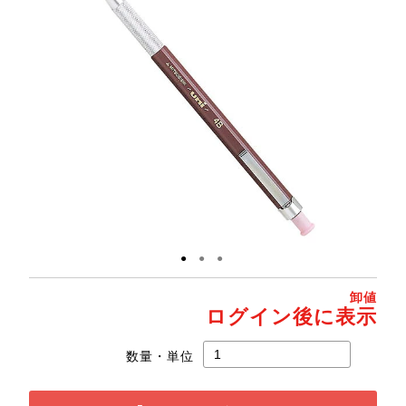
●
●
●
卸値
ログイン後に表示
数量・単位