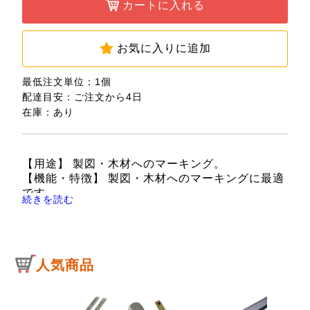
カートに入れる
お気に入りに追加
最低注文単位：1個
配達目安：ご注文から4日
在庫：あり
【用途】 製図・木材へのマーキング。
【機能・特徴】 製図・木材へのマーキングに最適
です。
続きを読む
【仕様】 ●硬度：4B。
●芯径：2.0mm。
●サイズ：軸径9.0×厚さ10.5×全長140.5mm。
●重量：11.8g。
人気商品
●ノックカバー色：桃。