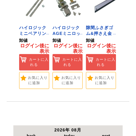
 ﾂｰﾙﾀﾞ
ハイロジック
ハイロジック
隙間ふさぎゴ
ハイロ
ﾞﾈｯﾄﾌｯｸ
ミニベアリン
AGEミニロッ
ム&押さえ金
堀込み
ｲｽﾞ 1
グタイプ 310
ク 360W
物 72909
ライド
卸値
卸値
卸値
卸値
ハイロ
ミリ 72958
[Tools &
無兼用 P
イン後に
ログイン後に
ログイン後に
ログイン後に
ログイ
】
[Tools &
Hardware]
[Tools
表示
表示
表示
表示
ートに入
Hardware]
Hardwa
れる
カートに入
カートに入
カートに入
カ
れる
れる
れる
れ
気に入り
追加
お気に入り
お気に入り
お気に入り
お
に追加
に追加
に追加
に
2026年 08月