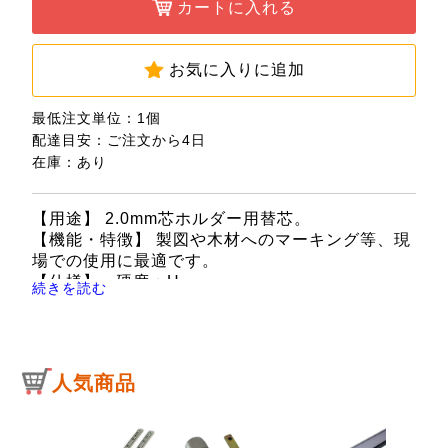
カートに入れる
お気に入りに追加
最低注文単位：1個
配達目安：ご注文から4日
在庫：あり
【用途】 2.0mm芯ホルダー用替芯。
【機能・特徴】 製図や木材へのマーキング等、現
場での使用に最適です。
【仕様】 ●硬度：H。
続きを読む
●2.0mm芯ホルダー用替芯。
●内容：130mm×6本(樹脂ケース入)
人気商品