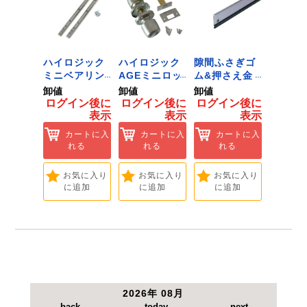
 ﾂｰﾙﾀﾞ
ハイロジック
ハイロジック
隙間ふさぎゴ
ハイロ
ﾞﾈｯﾄﾌｯｸ
ミニベアリン
AGEミニロッ
ム&押さえ金
堀込み
ｲｽﾞ 1
グタイプ 310
ク 360W
物 72909
ライド
卸値
卸値
卸値
卸値
ハイロ
ミリ 72958
[Tools &
無兼用 P
イン後に
ログイン後に
ログイン後に
ログイン後に
ログイ
】
[Tools &
Hardware]
[Tools
表示
表示
表示
表示
ートに入
Hardware]
Hardwa
れる
カートに入
カートに入
カートに入
カ
れる
れる
れる
れ
気に入り
追加
お気に入り
お気に入り
お気に入り
お
に追加
に追加
に追加
に
2026年 08月