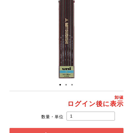
●
●
●
卸値
ログイン後に表示
数量・単位