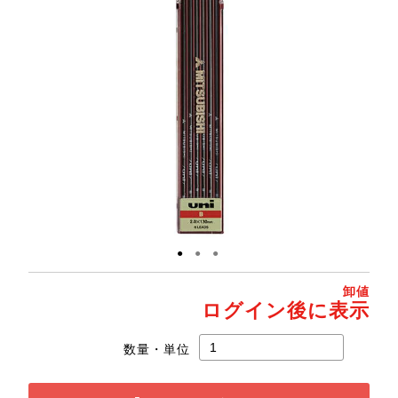
●
●
●
卸値
ログイン後に表示
数量・単位