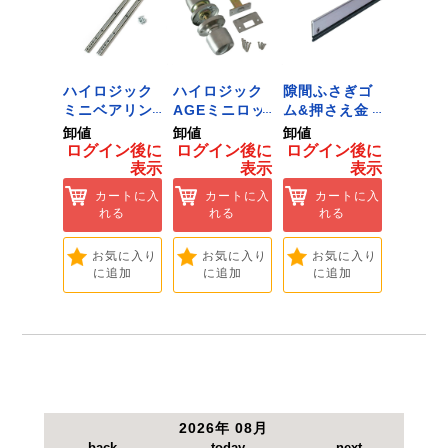
 ﾂｰﾙﾀﾞ
ハイロジック
ハイロジック
隙間ふさぎゴ
ハイロ
ﾞﾈｯﾄﾌｯｸ
ミニベアリン
AGEミニロッ
ム&押さえ金
堀込み
ｲｽﾞ 1
グタイプ 310
ク 360W
物 72909
ライド
卸値
卸値
卸値
卸値
ハイロ
ミリ 72958
[Tools &
無兼用 P
イン後に
ログイン後に
ログイン後に
ログイン後に
ログイ
】
[Tools &
Hardware]
[Tools
表示
表示
表示
表示
ートに入
Hardware]
Hardwa
れる
カートに入
カートに入
カートに入
カ
れる
れる
れる
れ
気に入り
追加
お気に入り
お気に入り
お気に入り
お
に追加
に追加
に追加
に
2026年 08月