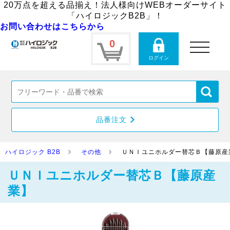
20万点を超える品揃え！法人様向けWEBオーダーサイト
「ハイロジックB2B」！
お問い合わせはこちらから
0
toggle
navigation
ログイン
品番注文
ハイロジック B2B
その他
ＵＮＩユニホルダー替芯Ｂ【藤原産
ＵＮＩユニホルダー替芯Ｂ【藤原産
業】