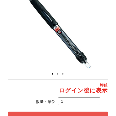
●
●
●
卸値
ログイン後に表示
数量・単位