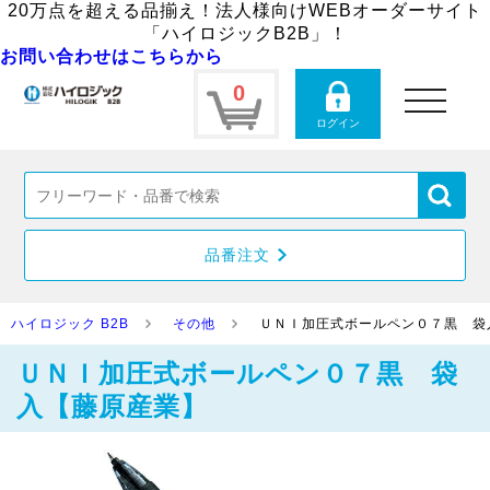
20万点を超える品揃え！法人様向けWEBオーダーサイト
「ハイロジックB2B」！
お問い合わせはこちらから
0
toggle
navigation
ログイン
品番注文
ハイロジック B2B
その他
ＵＮＩ加圧式ボールペン０７黒 袋
ＵＮＩ加圧式ボールペン０７黒 袋
入【藤原産業】