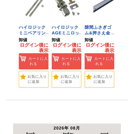
●加圧ボールペン。
●替芯：SNP-7。
 ﾂｰﾙﾀﾞ
ハイロジック
ハイロジック
隙間ふさぎゴ
ハイロ
ﾞﾈｯﾄﾌｯｸ
ミニベアリン
AGEミニロッ
ム&押さえ金
堀込み
ｲｽﾞ 1
グタイプ 310
ク 360W
物 72909
ライド
卸値
卸値
卸値
卸値
ハイロ
ミリ 72958
[Tools &
無兼用 P
イン後に
ログイン後に
ログイン後に
ログイン後に
ログイ
】
[Tools &
Hardware]
[Tools
表示
表示
表示
表示
ートに入
Hardware]
Hardwa
れる
カートに入
カートに入
カートに入
カ
れる
れる
れる
れ
気に入り
追加
お気に入り
お気に入り
お気に入り
お
に追加
に追加
に追加
に
2026年 08月