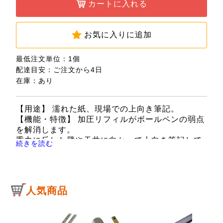
カートに入れる
お気に入りに追加
最低注文単位：1個
配達目安：ご注文から4日
在庫：あり
【用途】 濡れた紙、現場での上向き筆記。
【機能・特徴】 加圧リフィルがボールペンの弱点
を解消します。
重力に反した壁や天井に向かって上向き筆記して
続きを読む
も、インクが逆流しません。
濡れた紙にも書けます。
氷点下の現場でも書けます。
【仕様】 ●インク色：黒。
人気商品
●ボール径：0.7mm。
●ラバーグリップ付。
●ノック式。