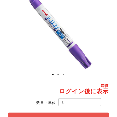
●
●
●
卸値
ログイン後に表示
数量・単位