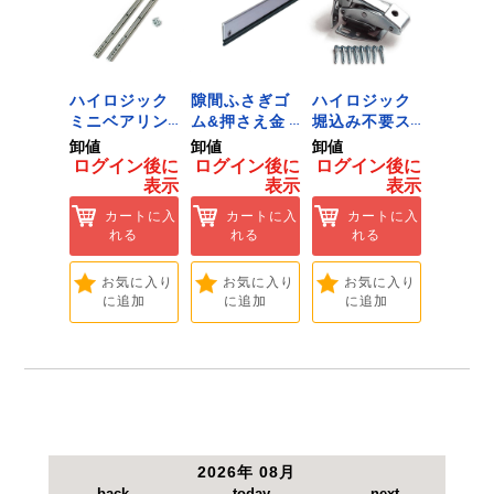
●サイズ：軸径17.0×全長142.9mm。
●替芯：PXAS-200。
ジック
ハイロジック
隙間ふさぎゴ
ハイロジック
ハイロ
ンキャ
ミニベアリン
ム&押さえ金
堀込み不要ス
きのこ
) J-
グタイプ 310
物 72909
ライド蝶番S
戸当り J
卸値
卸値
卸値
卸値
Tools &
ミリ 72958
無兼用 P-726
[Tools
イン後に
ログイン後に
ログイン後に
ログイン後に
ログイ
are]
[Tools &
[Tools &
Hardwa
表示
表示
表示
表示
ートに入
Hardware]
Hardware]
れる
カートに入
カートに入
カートに入
カ
れる
れる
れる
れ
気に入り
追加
お気に入り
お気に入り
お気に入り
お
に追加
に追加
に追加
に
2026年 08月