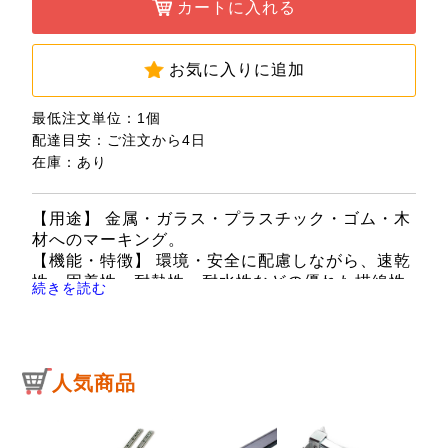
カートに入れる
お気に入りに追加
最低注文単位：1個
配達目安：ご注文から4日
在庫：あり
【用途】 金属・ガラス・プラスチック・ゴム・木
材へのマーキング。
【機能・特徴】 環境・安全に配慮しながら、速乾
性・固着性・耐熱性・耐水性などの優れた描線性
続きを読む
能を実現しました。
速乾性・環境対応に優れたペイントマーカーをお
望みの方に最適です。
キャップの逆挿しにも対応しています。
人気商品
【仕様】 ●インク色：紫。
●油性・中字丸芯。
●筆記線幅(実寸)：2.2～2.8mm。