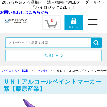
20万点を超える品揃え！法人様向けWEBオーダーサイト
「ハイロジックB2B」！
お問い合わせはこちらから
0
toggle
navigation
ログイン
品番注文
ハイロジック B2B
その他
ＵＮＩアルコールペイントマーカー
ＵＮＩアルコールペイントマーカー
紫【藤原産業】