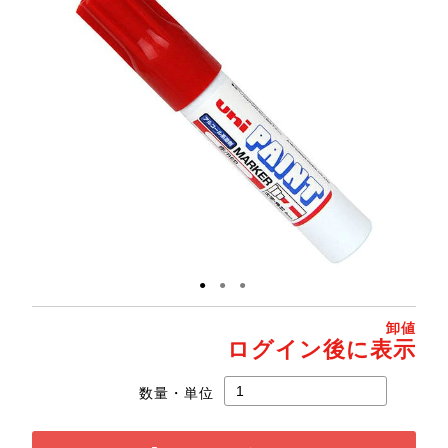
●
●
●
卸値
ログイン後に表示
数量・単位