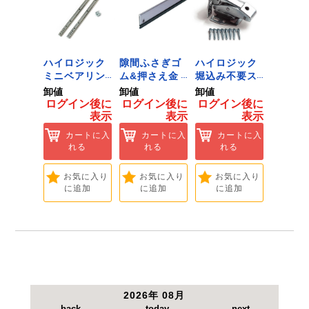
ジック
ハイロジック
隙間ふさぎゴ
ハイロジック
ハイロ
ンキャ
ミニベアリン
ム&押さえ金
堀込み不要ス
きのこ
) J-
グタイプ 310
物 72909
ライド蝶番S
戸当り J
卸値
卸値
卸値
卸値
Tools &
ミリ 72958
無兼用 P-726
[Tools
イン後に
ログイン後に
ログイン後に
ログイン後に
ログイ
are]
[Tools &
[Tools &
Hardwa
表示
表示
表示
表示
ートに入
Hardware]
Hardware]
れる
カートに入
カートに入
カートに入
カ
れる
れる
れる
れ
気に入り
追加
お気に入り
お気に入り
お気に入り
お
に追加
に追加
に追加
に
2026年 08月