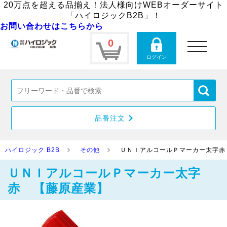
20万点を超える品揃え！法人様向けWEBオーダーサイト
「ハイロジックB2B」！
お問い合わせはこちらから
0
toggle
navigation
ログイン
品番注文
ハイロジック B2B
その他
ＵＮＩアルコールＰマーカー太字赤
ＵＮＩアルコールＰマーカー太字
赤 【藤原産業】