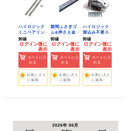
ジック
ハイロジック
隙間ふさぎゴ
ハイロジック
ハイロ
ンキャ
ミニベアリン
ム&押さえ金
堀込み不要ス
きのこ
) J-
グタイプ 310
物 72909
ライド蝶番S
戸当り J
卸値
卸値
卸値
卸値
Tools &
ミリ 72958
無兼用 P-726
[Tools
イン後に
ログイン後に
ログイン後に
ログイン後に
ログイ
are]
[Tools &
[Tools &
Hardwa
表示
表示
表示
表示
ートに入
Hardware]
Hardware]
れる
カートに入
カートに入
カートに入
カ
れる
れる
れる
れ
気に入り
追加
お気に入り
お気に入り
お気に入り
お
に追加
に追加
に追加
に
2026年 08月