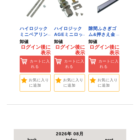
ジック
ハイロジック
ハイロジック
隙間ふさぎゴ
ID-02
ンキャ
ミニベアリン
AGEミニロッ
ム&押さえ金
黒 １
) J-
グタイプ 310
ク 360W
物 72909
用 Ｌ
卸値
卸値
卸値
卸値
Tools &
ミリ 72958
[Tools &
ント 
イン後に
ログイン後に
ログイン後に
ログイン後に
ログイ
are]
[Tools &
Hardware]
【大里
表示
表示
表示
表示
ートに入
Hardware]
れる
カートに入
カートに入
カートに入
カ
れる
れる
れる
れ
気に入り
追加
お気に入り
お気に入り
お気に入り
お
に追加
に追加
に追加
に
2026年 08月