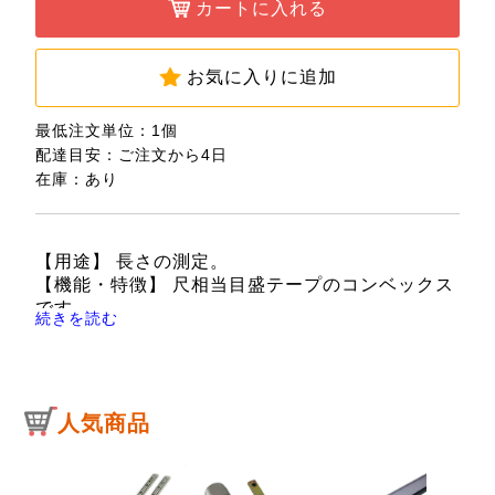
カートに入れる
お気に入りに追加
最低注文単位：1個
配達目安：ご注文から4日
在庫：あり
【用途】 長さの測定。
【機能・特徴】 尺相当目盛テープのコンベックス
です。
続きを読む
ケガキ面に必ず、尺相当目盛がメインで使える、
オリジナル配置です。
テープ引き込みスピード調整ブレーキボタン付で
す。
人気商品
【仕様】 ●テープ幅：25mm。
●テープ長さ：5.5m。
●テープ目盛：尺相当目織。
●ケースカラー：イエロー。