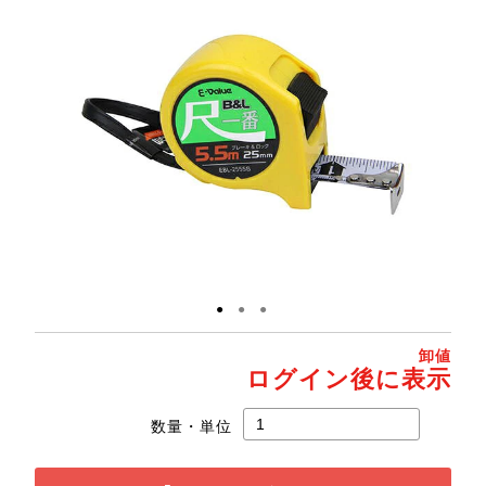
●
●
●
卸値
ログイン後に表示
数量・単位