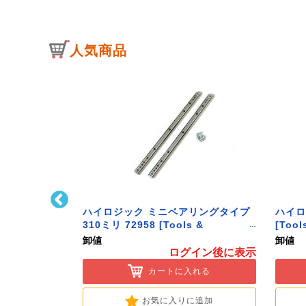
人気商品
ﾄﾌｯｸ L型 Sｻｲ
ハイロジック ミニベアリングタイプ
ハイロ
ク】
310ミリ 72958 [Tools &
[Tool
Hardware]
卸値
卸値
イン後に表示
ログイン後に表示
入れる
カートに入れる
に追加
お気に入りに追加