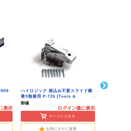
909
ハイロジック 堀込み不要スライド蝶
ハイロジック 
番S無兼用 P-726 [Tools &
586 [Tools 
Hardware]
卸値
卸値
に表示
ログイン後に表示
カートに入れる
お気に入りに追加