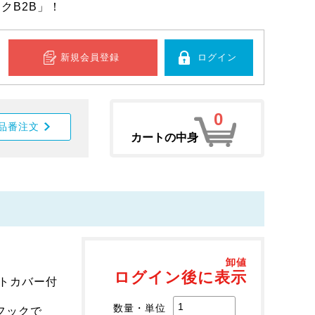
クB2B」！
新規会員登録
ログイン
0
品番注文
カートの中身
卸値
ログイン後に表示
トカバー付
数量・単位
フックで