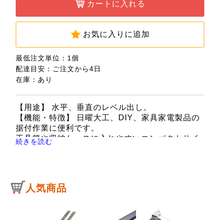
カートに入れる
お気に入りに追加
最低注文単位：1個
配達目安：ご注文から4日
在庫：あり
【用途】 水平、垂直のレベル出し。
【機能・特徴】 日曜大工、DIY、家具家電製品の
据付作業に便利です。
工具箱や収納ケースに入れやすいコンパクトサイ
続きを読む
ズです。
マグネット付で、鉄部に固定して測定可能です。
V溝付でパイプ等の測定でも安定します。
【仕様】 ●精度：±2.5mm/m。
人気商品
●マグネット付。
●本体マラー：ブルー。
●気泡管：グリーン。