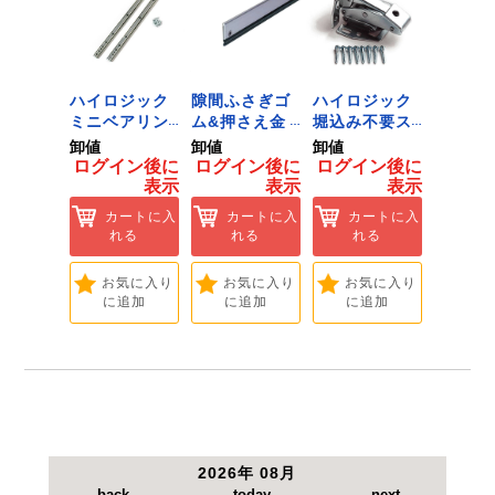
ジック
ハイロジック
隙間ふさぎゴ
ハイロジック
ハイロ
ンキャ
ミニベアリン
ム&押さえ金
堀込み不要ス
きのこ
) J-
グタイプ 310
物 72909
ライド蝶番S
戸当り J
卸値
卸値
卸値
卸値
Tools &
ミリ 72958
無兼用 P-726
[Tools
イン後に
ログイン後に
ログイン後に
ログイン後に
ログイ
are]
[Tools &
[Tools &
Hardwa
表示
表示
表示
表示
ートに入
Hardware]
Hardware]
れる
カートに入
カートに入
カートに入
カ
れる
れる
れる
れ
気に入り
追加
お気に入り
お気に入り
お気に入り
お
に追加
に追加
に追加
に
2026年 08月