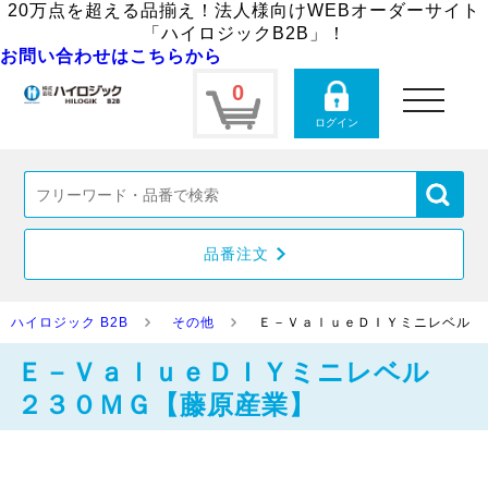
20万点を超える品揃え！法人様向けWEBオーダーサイト
「ハイロジックB2B」！
お問い合わせはこちらから
0
toggle
navigation
ログイン
品番注文
ハイロジック B2B
その他
Ｅ－ＶａｌｕｅＤＩＹミニレベル 
Ｅ－ＶａｌｕｅＤＩＹミニレベル
２３０ＭＧ【藤原産業】