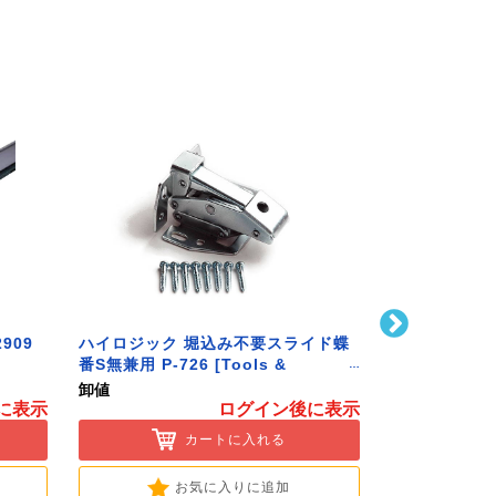
909
ハイロジック 堀込み不要スライド蝶
ハイロジック 
番S無兼用 P-726 [Tools &
586 [Tools 
Hardware]
卸値
卸値
に表示
ログイン後に表示
カートに入れる
お気に入りに追加