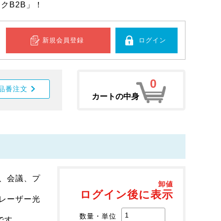
クB2B」！
新規会員登録
ログイン
0
品番注文
カートの中身
、会議、プ
卸値
ログイン後に表示
レーザー光
数量・単位
です。