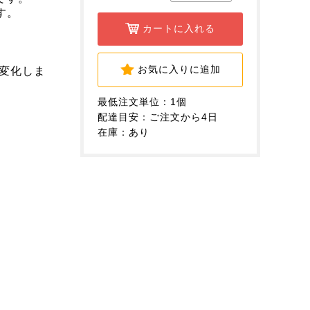
す。
カートに入れる
。
。
お気に入りに追加
り変化しま
最低注文単位：1個
配達目安：ご注文から4日
在庫：あり