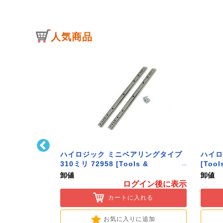
人気商品
ﾄﾌｯｸ L型 Sｻｲ
ハイロジック ミニベアリングタイプ
ハイロ
ク】
310ミリ 72958 [Tools &
[Tool
Hardware]
卸値
卸値
イン後に表示
ログイン後に表示
入れる
カートに入れる
に追加
お気に入りに追加