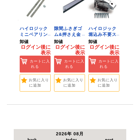
ジック
ハイロジック
隙間ふさぎゴ
ハイロジック
ハイロ
り相棒
ミニベアリン
ム&押さえ金
堀込み不要ス
きのこ
1.6m
グタイプ 310
物 72909
ライド蝶番S
戸当り J
卸値
卸値
卸値
卸値
 [Tools
ミリ 72958
無兼用 P-726
[Tools
イン後に
ログイン後に
ログイン後に
ログイン後に
ログイ
dware]
[Tools &
[Tools &
Hardwa
表示
表示
表示
表示
ートに入
Hardware]
Hardware]
れる
カートに入
カートに入
カートに入
カ
れる
れる
れる
れ
気に入り
追加
お気に入り
お気に入り
お気に入り
お
に追加
に追加
に追加
に
2026年 08月