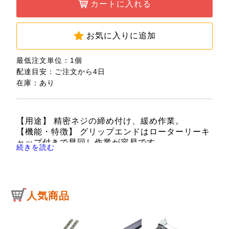
カートに入れる
お気に入りに追加
最低注文単位：1個
配達目安：ご注文から4日
在庫：あり
【用途】 精密ネジの締め付け、緩め作業。
【機能・特徴】 グリップエンドはローターリーキ
ャップ付きで早回し作業が容易です。
続きを読む
【仕様】 ●サイズ：-2.4mm。
【注意事項】 ドライバーの刃先がネジ溝から外れ
ないようにドライバーの頭部を指で軽く押さえな
がら回してください。
人気商品
電気が流れているものには、使用しないでくださ
い。
ネジのサイズの合ったものを使用してください。