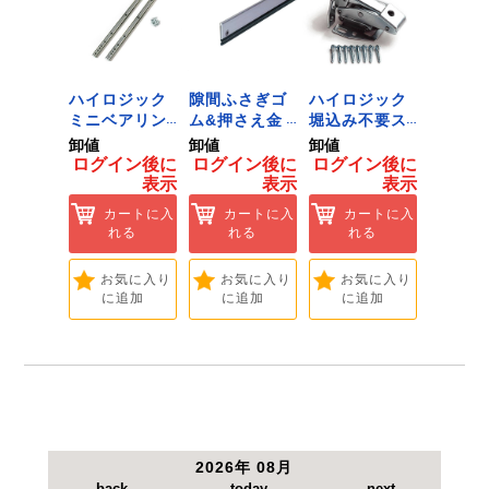
い。
ジック
ハイロジック
隙間ふさぎゴ
ハイロジック
ハイロ
ンキャ
ミニベアリン
ム&押さえ金
堀込み不要ス
きのこ
) J-
グタイプ 310
物 72909
ライド蝶番S
戸当り J
卸値
卸値
卸値
卸値
Tools &
ミリ 72958
無兼用 P-726
[Tools
イン後に
ログイン後に
ログイン後に
ログイン後に
ログイ
are]
[Tools &
[Tools &
Hardwa
表示
表示
表示
表示
ートに入
Hardware]
Hardware]
れる
カートに入
カートに入
カートに入
カ
れる
れる
れる
れ
気に入り
追加
お気に入り
お気に入り
お気に入り
お
に追加
に追加
に追加
に
2026年 08月