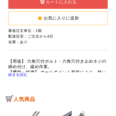
カートに入れる
お気に入りに追加
最低注文単位：1個
配達目安：ご注文から4日
在庫：あり
【用途】 六角穴付ボルト・六角穴付き止めネジの
締め付け、緩め作業。
【機能・特徴】 ボールポイント形状により、狭い
続きを読む
場所や障害物のある場所でも斜めから六角穴に挿
入できます(傾斜角度約25度)。
【仕様】 ●傾斜角度：約25度。
●サイズ：10mm。
人気商品
【注意事項】 ボルト・ネジのサイズに合ったもの
を使用してください。
ハンマー等で叩いて衝撃を加えないでください。
必要以上のトルクを与えないようにしてくださ